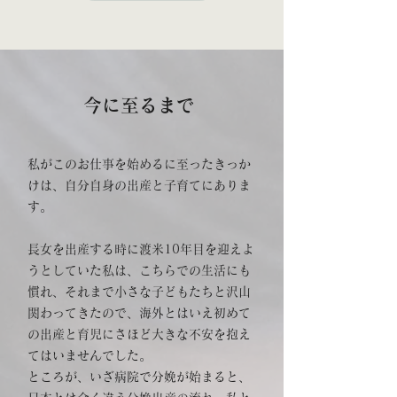
今に至るまで
私がこのお仕事を始めるに至ったきっか
けは、自分自身の出産と子育てにありま
す。​
長女を出産する時に渡米10年目を迎えよ
うとしていた私は、こちらでの生活にも
慣れ、それまで小さな子どもたちと沢山
関わってきたので、海外とはいえ初めて
の出産と育児にさほど大きな不安を抱え
てはいませんでした。
ところが、いざ病院で分娩が始まると、