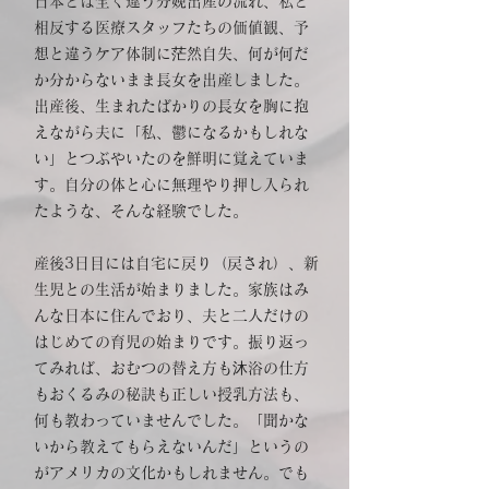
日本とは全く違う分娩出産の流れ、私と
相反する医療スタッフたちの価値観、予
想と違うケア体制に茫然自失、何が何だ
か分からないまま長女を出産しました。
出産後、生まれたばかりの長女を胸に抱
えながら夫に「私、鬱になるかもしれな
い」とつぶやいたのを鮮明に覚えていま
す。自分の体と心に無理やり押し入られ
たような、そんな経験でした。​
産後3日目には自宅に戻り（戻され）、新
生児との生活が始まりました。家族はみ
んな日本に住んでおり、夫と二人だけの
はじめての育児の始まりです。振り返っ
てみれば、おむつの替え方も沐浴の仕方
もおくるみの秘訣も正しい授乳方法も、
何も教わっていませんでした。「聞かな
いから教えてもらえないんだ」というの
がアメリカの文化かもしれません。でも