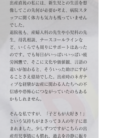
出産直後の私には、新生児との生活を想
像してこの先何が必要か考え、病院スタ
ッフに聞く体力も気力も残っていません
でした。
退院後も、産婦人科の先生や小児科の先
生、母乳相談、ナースコールラインな
ど、いくらでも周りにサポートはあった
のです。でも毎日がいっぱいいっぱい疲
労困憊で、そこに文化や価値観、言語の
違いが加わると、そういった助けにすが
ることさえ億劫でした。
出産時のネガテ
ィブな経験がお産に関わる人たちへの不
信感や恐怖心につながっていたのもある
かもしれません。​
そんな私ですが、「子どもが大好き！」
という気持ちがまさって３人の年子に恵
まれました。少しずつですがこちらの出
産育児事情にも慣れ、過去を冷静に振り