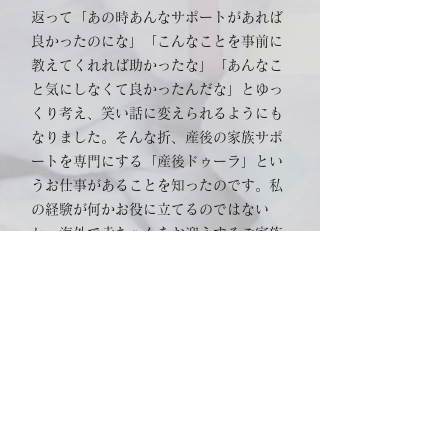
返って「あの時あんなサポートがあれば
良かったのにな」「こんなことを事前に
教えてくれれば助かったな」「あんなこ
と気にしなくて良かったんだな」とゆっ
くり考え、笑い話に変えられるようにも
なりました。そんな折、産後の家族サポ
ートを専門にする「産後ドゥーラ」とい
うお仕事があることを知ったのです。私
の経験が何かお役に立てるのではない
か、海外で赤ちゃんをお迎えするご家族
をお手伝いしたい！そう直感して資格取
得を目指すことにしました。​それから年
月を経て、授乳カウンセリングやねんね
コンサルティングの資格も取得しなが
ら、今は産後を「まるごと」サポートす
ることを目指して活動しています。
これまでたくさんのご家族の産後にたず